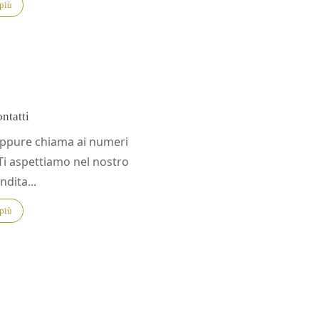
 più
ntatti
 oppure chiama ai numeri
 Ti aspettiamo nel nostro
dita...
 più