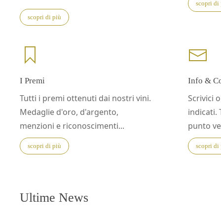
scopri di
scopri di più
I Premi
Info & Co
Tutti i premi ottenuti dai nostri vini.
Scrivici
Medaglie d'oro, d'argento,
indicati.
menzioni e riconoscimenti...
punto ven
scopri di più
scopri di
Ultime News