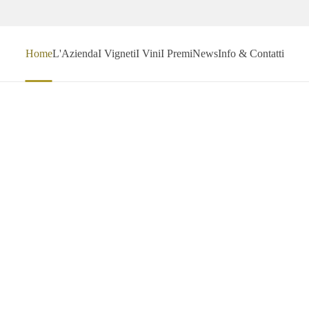
Home
L'Azienda
I Vigneti
I Vini
I Premi
News
Info & Contatti