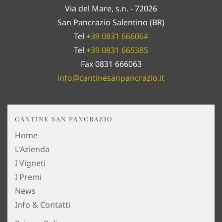
Via del Mare, s.n. - 72026
San Pancrazio Salentino (BR)
Tel
+39 0831 666064
Tel
+39 0831 665385
Fax 0831 666063
info@cantinesanpancrazio.it
CANTINE SAN PANCRAZIO
Home
L'Azienda
I Vigneti
I Premi
News
Info & Contatti